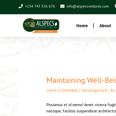
Skip
Post
+254 743 336 676
info@alspecsventures.com
to
navigation
content
Home
About
Maintaining Well-Bei
Leave a Comment
/
Uncategorized
/ By
Possimus et id nemo! Amet viverra fugit
natoque, facilisis suspendisse architec