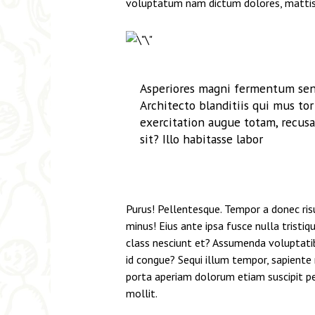
voluptatum nam dictum dolores, mattis i
Asperiores magni fermentum sene
Architecto blanditiis qui mus to
exercitation augue totam, recusa
sit? Illo habitasse labor
Purus! Pellentesque. Tempor a donec risu
minus! Eius ante ipsa fusce nulla tristi
class nesciunt et? Assumenda voluptatibu
id congue? Sequi illum tempor, sapiente
porta aperiam dolorum etiam suscipit pe
mollit.