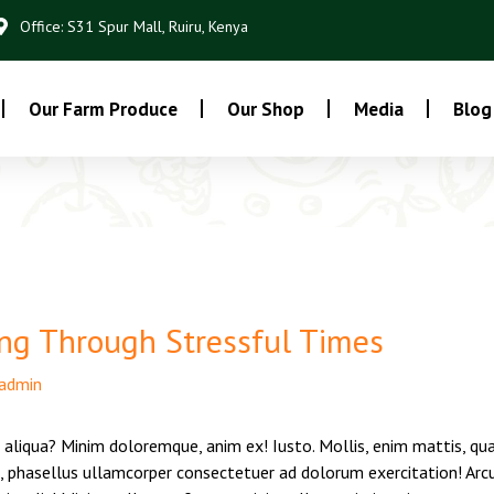
Office: S31 Spur Mall, Ruiru, Kenya
Our Farm Produce
Our Shop
Media
Blog
ng Through Stressful Times
admin
 aliqua? Minim doloremque, anim ex! Iusto. Mollis, enim mattis, qu
to, phasellus ullamcorper consectetuer ad dolorum exercitation! Arc