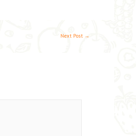
Next Post
→