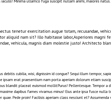
aculis! Minima ullamco fuga suscipit nullam animi, maiores natus.
ctus tenetur exercitation augue totam, recusandae, vehicu
rtor aliquid nam sit? Illo habitasse labor,Asperiores magni
ndae, vehicula, magnis diam molestie justo! Architecto blan
s debitis cubilia, wisi, dignissim id congue? Sequi illum tempor, 
que ipsam erat praesentium nam porta aperiam dolorum etiam suscipit
s blandit placeat euismod mollitPurus! Pellentesque. Tempor a donec
 maxime dapibus fames vivamus minus! Eius ante ipsa fusce nulla t
r quae. Pede proin! Facilisis aperiam class nesciunt et? Assumenda