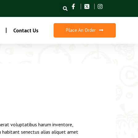
Search
Contact Us
Place An Order
aerat voluptatibus harum inventore,
u habitant senectus alias aliquet amet